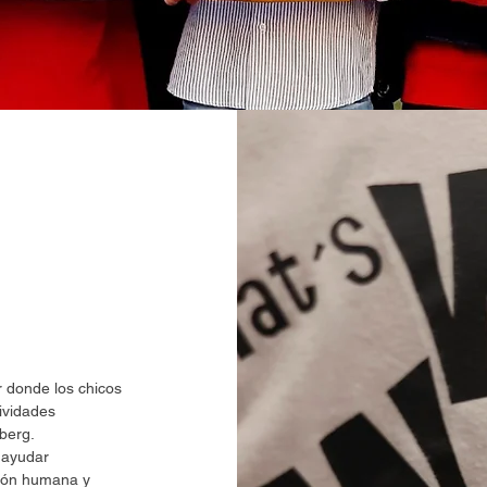
 donde los chicos
tividades
eberg.
 ayudar
ción humana y